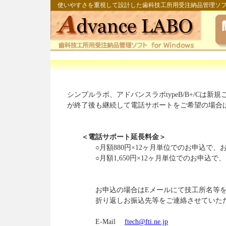
使いやすさを重視して設計した歯科技工所用受注納品管理ソ
シンプルラボ、アドバンスラボtypeB/B+/C
が終了後も継続して電話サポートをご希望の場合
＜電話サポート延長料金＞
○月額880円×12ヶ月単位でのお申込で、
○月額1,650円×12ヶ月単位でのお申込で
お申込の場合はEメールにて技工所名等をご
折り返しお振込先等をご連絡させていただ
E-Mail
ftech@fti.ne.jp