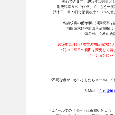
発行できます。2019年10月分と
消費税率８％で作成して、もう一度20
請求日10月20日で消費税率１０％で作
各請求書の備考欄に消費税率を
前回請求額や前回入金額欄は
備考欄に２枚の合
2019年11月分請求書の前回請求
上記の「締日の範囲を変更して請
バージョンにバ
ご不明な点がございましたらメールにてお
E-Mail
ftech@fti.
※Eメールでのサポートは夜間や休日も可能