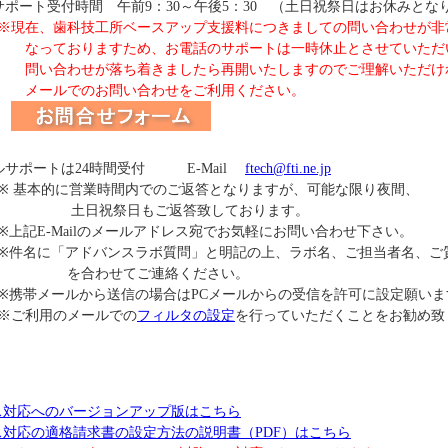
受付時間 午前9：30～午後5：30 （土日祝祭日はお休みとな
技工所ベースアップ支援料につきましての問い合わせが非
ますため、お電話のサポートは一時休止とさせていただい
が落ち着きましたら再開いたしますのでご理解いただけれ
のお問い合わせをご利用ください。
ートは24時間受付 E-Mail
ftech@fti.ne.jp
営業時間内でのご返答となりますが、可能な限り夜間、
日もご返答致しております。
ailのメールアドレス宛でお気軽にお問い合わせ下さい。
ドバンスラボ質問」と明記の上、ラボ名、ご担当者名、ご
せてご連絡ください。
から送信の場合はPCメールからの受信を許可に設定願いま
のメールでの
フィルタの設定
を行っていただくことをお勧め致
イス対応へのバージョンアップ版はこちら
イス対応の適格請求書の設定方法の説明書（PDF）はこちら