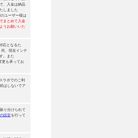
で、入金は納品
たしました
利用のユーザー様は
でまとめて入金
ようお願いいた
非対応となるた
。尚、現在インテ
す。また
の変更も承ってお
バンスラボでのご利
続はしないでア
振り分けられて
の設定
を行って