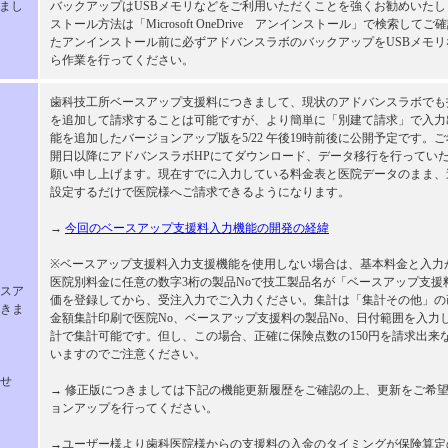
きまし
バックアップはUSBメモリなどをご利用いただくことを強くお勧めいた
ストール方法は「Microsoft OneDrive アンインストール」で検索して
たアンインストール前に必ずアドバンスラボのバックアップをUSBメモ
ら作業を行ってください。
歯科技工所ベースアップ支援料につきまして、現状のアドバンスラボでも
を追加して請求することは可能ですが、より簡単に「別建て請求」で入力
能を追加したバージョンアップ版を5/22 午後19時前後に公開予定です。
開日以降にアドバンスラボHPにてダウンロード、データ移行を行ってい
願い申し上げます。現在すでに入力している料金表と医院データのまま、
設定するだけで医院様へご請求できるようになります。
→
今回のベースアップ支援料入力機能の開発の経緯
※ベースアップ支援料入力支援機能を使用しない場合は、基本料金と入力
医院別料金に任意の数字3桁の製品Noで技工製品名が「ベースアップ支援
スア
価を登録してから、受注入力でご入力ください。集計は「集計その他」の
きま
金額集計印刷で医院No、ベースアップ支援料の製品No、日付範囲を入力
計で集計可能です。但し、この場合、正確に保険点数の150円を請求出来
いますのでご注意ください。
せ
→ 修正版につきましては下記の機能更新履歴をご確認の上、更新をご希
ョンアップを行ってください。
→ユーザー様より歯科医院様からの支援料の入金のタイミングが保険算定