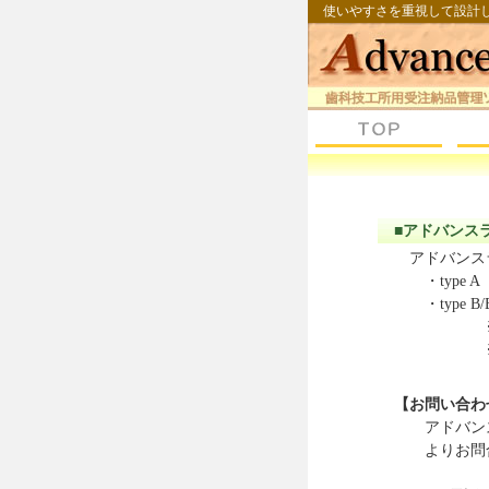
使いやすさを重視して設計し
■アドバンスラ
アドバンスラ
・type A
・type B
※大変申し訳
※アップグ
【お問い合わ
アドバンスラ
よりお問合せ