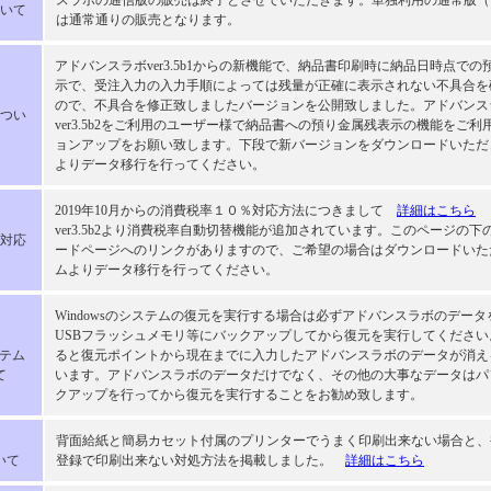
スラボの通信版の販売は終了とさせていただきます。単独利用の通常版（
いて
は通常通りの販売となります。
アドバンスラボver3.5b1からの新機能で、納品書印刷時に納品日時点で
示で、受注入力の入力手順によっては残量が正確に表示されない不具合を
ので、不具合を修正致しましたバージョンを公開致しました。アドバンスラボv
つい
ver3.5b2をご利用のユーザー様で納品書への預り金属残表示の機能をご
ョンアップをお願い致します。下段で新バージョンをダウンロードいただ
よりデータ移行を行ってください。
2019年10月からの消費税率１０％対応方法につきまして
詳細はこちら
ver3.5b2より消費税率自動切替機能が追加されています。このページの
対応
ードページへのリンクがありますので、ご希望の場合はダウンロードいた
ムよりデータ移行を行ってください。
Windowsのシステムの復元を実行する場合は必ずアドバンスラボのデー
USBフラッシュメモリ等にバックアップしてから復元を実行してくださ
ステム
ると復元ポイントから現在までに入力したアドバンスラボのデータが消え
て
います。アドバンスラボのデータだけでなく、その他の大事なデータはパ
クアップを行ってから復元を実行することをお勧め致します。
背面給紙と簡易カセット付属のプリンターでうまく印刷出来ない場合と、
いて
登録で印刷出来ない対処方法を掲載しました。
詳細はこちら