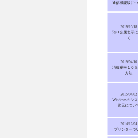
通信機能版につ
2019/10/18
預り金属表示に
て
2019/04/10
消費税率１０％
方法
2015/04/02
Windowsのシ
復元につい
2014/12/04
プリンターつ