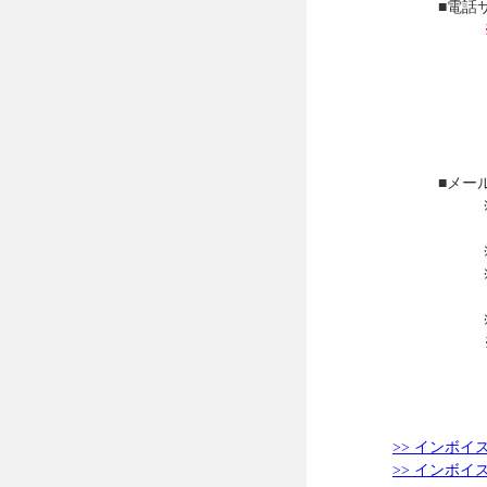
■電話サポート
※現在、歯科
なっており
問い合わせ
メールで
■メールサポ
※ 基本的に
土日祝祭
※上記E-M
※件名に「ア
を合わ
※携帯メール
※ご利用
>> インボ
>> インボ