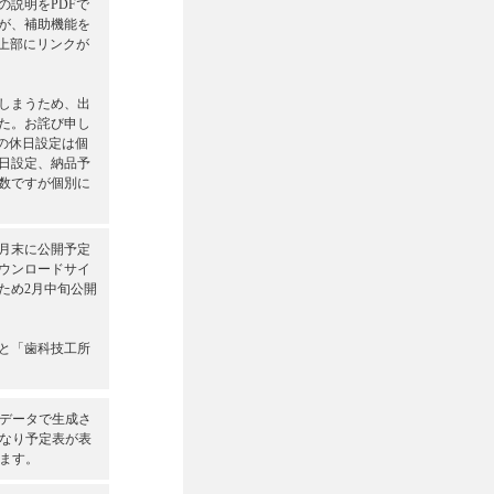
説明をPDFで
が、補助機能を
上部にリンクが
しまうため、出
た。お詫び申し
ーの休日設定は個
日設定、納品予
数ですが個別に
1月末に公開予定
ウンロードサイ
ため2月中旬公開
」と「歯科技工所
付データで生成さ
なり予定表が表
ます。