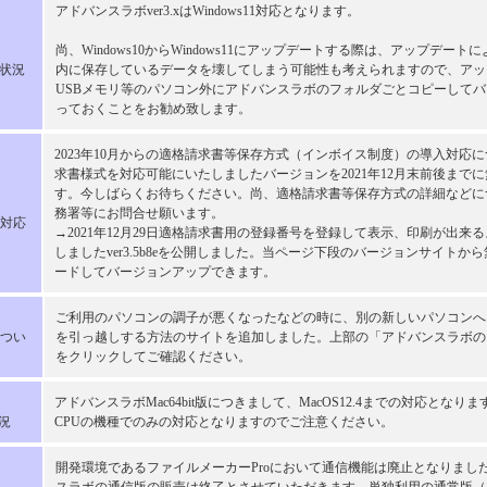
アドバンスラボver3.xはWindows11対応となります。
尚、Windows10からWindows11にアップデートする際は、アップデート
応状況
内に保存しているデータを壊してしまう可能性も考えられますので、アッ
USBメモリ等のパソコン外にアドバンスラボのフォルダごとコピーして
っておくことをお勧め致します。
2023年10月からの適格請求書等保存方式（インボイス制度）の導入対応
求書様式を対応可能にいたしましたバージョンを2021年12月末前後まで
す。今しばらくお待ちください。尚、適格請求書等保存方式の詳細などに
務署等にお問合せ願います。
対応
→2021年12月29日適格請求書用の登録番号を登録して表示、印刷が出来
しましたver3.5b8eを公開しました。当ページ下段のバージョンサイトか
ードしてバージョンアップできます。
ご利用のパソコンの調子が悪くなったなどの時に、別の新しいパソコンへ
つい
を引っ越しする方法のサイトを追加しました。上部の「アドバンスラボの
をクリックしてご確認ください。
アドバンスラボMac64bit版につきまして、MacOS12.4までの対応となり
況
CPUの機種でのみの対応となりますのでご注意ください。
開発環境であるファイルメーカーProにおいて通信機能は廃止となりまし