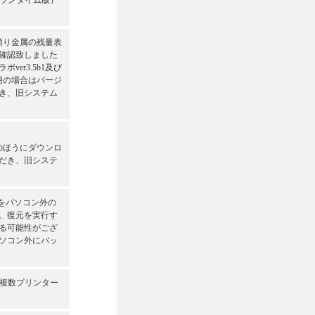
ランタイム版）
の預り金属の残量表
確認致しました
er3.5b1及び
利用の場合はバージ
き、旧システム
下のほうにダウンロ
だき、旧システ
タをパソコン外の
い。復元を実行す
る可能性がござ
ソコン外にバッ
複数プリンター