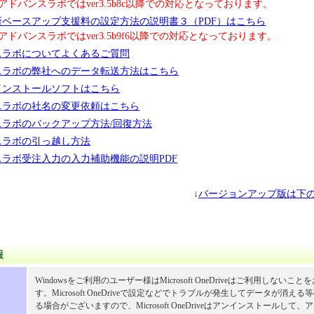
ボではver3.5b8c以降での対応となっております。
工所ベースアップ支援料の設定方法の説明書３（PDF）はこちら
ボではver3.5b9f6以降での対応となっております。
ンスラボについてよくあるご質問
ンスラボの弊社へのデータ転送方法はこちら
式インストールソフトはこちら
ンスラボの社名の変更依頼はこちら
ンスラボのバックアップ方法/回復方法
ンスラボの引っ越し方法
ンスラボ受注入力の入力補助機能の説明PDF
↓
バージョンアップ版は下
報
Windowsをご利用のユーザー様はMicrosoft OneDriveはご利用しないこ
す。Microsoft OneDriveで設定などでトラブルが発生してデータが消え
る場合がございますので、Microsoft OneDriveはアンインストールして