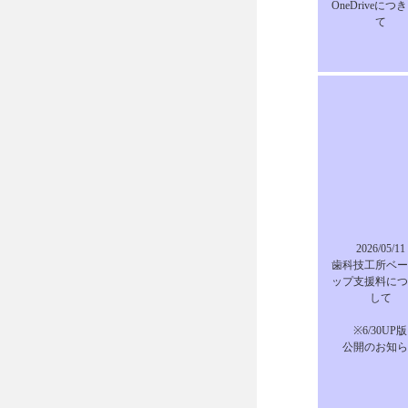
OneDriveにつ
て
2026/05/11
歯科技工所ベー
ップ支援料につ
して
※6/30UP版
公開のお知ら