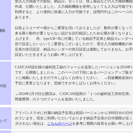
受注入力画面での医院、納品日、セット日、技工製品などの入力補助機能の
作成、公開いたしました。入力補助機能を使用しなくても入力は可能です
利用すると、より便利に快適に入力が可能です。説明PDFはこのページの
あります。
以前よりユーザー様からご要望を頂いておりましたが、動作が重くなって
機能
来る限り動作が重くならない設計を試行錯誤したため公開が遅くなりまし
上げます。 尚、typeA/B+/Bに付属している納品予定表と納品カレンダ
別で設定したいというご要望もございましたので、受注入力補助機能の休
定表の休日設定、納品カレンダーの休日設定は連動しておりません。お手
設定いただきますようお願い申し上げます。
CADCAM冠仕様の歯科技工録のフォームを追加したバージョンを2024年
です。公開致しましたら、このページの下段にあるバージョンアップ版ダ
トに掲載いたしますので今しばらくお待ちください。 →別途機能追加の
予定に変更となります。恐縮ですが今しばらくお待ちください。
AM冠
→2024年2月19日公開済み、CADCAM冠用の「１つの歯科技工所対応用
間連携用」の２つのフォームを追加いたしました。
アドバンスラボに付属の納品予定表は初回バージョンから5000日分の日
れています。現在ご利用いただいております納品予定表の日付期限が近く
いて
示されない場合は、
こちらのページ
を参考に期限の延長をお願い申し上げ