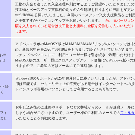
工物の入金と違うため入金処理を別にするようご要望をいただきましたの
技工物とベースアップ支援料の別々の入金処理を行うように設計を変更い
ver3.5b9f6を公開いたしました。今回のベースアップ入力支援機能をご
お手数ですがバージョンアップをお願いいたします。
尚、旧バージョン
額を入力されている場合は技工物と支援料に金額を分割して入力いただく
します。
アドバンスラボのMacOSX版はM1/M2/M3/M4/M5チップのパソコンでは
め、新規お申込を2026年3月19日をもちまして終了とさせていただきます
規お申
ルチップのパソコンにてご利用のユーザー様は引き続きご利用いただけま
らせ
MacOSX版のユーザー様はクロスアップグレード価格にてWindows版へ
りますので、ご希望の方はメールにてご連絡願います。
Windows10のサポートが2025年10月14日に終了いたしましたが、アド
用は可能です。セキュリティ上の不安がある場合はインターネットへの接
ポート終
ドバンスラボ専用のパソコンとしてご利用することも可能です。
て
お申し込み後のご連絡やサポートなどの弊社からのメールが迷惑メールに
フィ
しまう場合がございますので、ユーザー様のご利用のメールでの
フィルタ
まし
いただくことをお勧め致します。