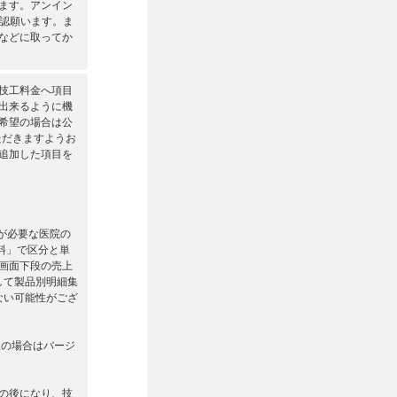
します。アンイン
ご確認願います。ま
リなどに取ってか
技工料金へ項目
出来るように機
ご希望の場合は公
ただきますようお
追加した項目を
が必要な医院の
料」で区分と単
画面下段の売上
して製品別明細集
ない可能性がござ
望の場合はバージ
の後になり、技