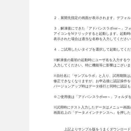
２．展開先指定の画面が表示されます。デフォル
３．解凍後にできた「アドバンスラボver～」フォル
アイコンをWクリックすると起動します。起動時
表示された場合は適当な名称を入力してください
４．ご試用したいタイプを選択して起動してくだ
※解凍後の最初の起動時にユーザ名を入力するウ
入力してください。特に機能等に影響はございま
※自社名に「サンプルラボ」と入り、試用期限は
修正できなくなりますが、お申込後に認証操作を
バージョンアップ時はデータ移行と同時に認証も
※ご使用後は「アドバンスラボver～」フォル
※試用時にテスト入力したデータはメニュー画面
画面右上の「データメインテナンスへ」を押した
上記よりサンプル版をうまくダウンロード出