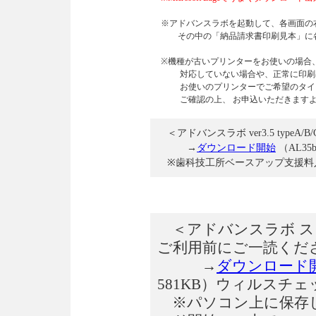
※アドバンスラボを起動して、各画面の
その中の「納品請求書印刷見本」に各
※機種が古いプリンターをお使いの場合、プ
対応していない場合や、正常に印刷出
お使いのプリンターでご希望のタイプ
ご確認の上、 お申込いただきますよ
＜アドバンスラボ ver3.5 typeA/B/
→
ダウンロード開始
（AL35b
※歯科技工所ベースアップ支援料
＜アドバンスラボ スタ
ご利用前にご一読くだ
→
ダウンロード
581KB）ウィルスチ
※パソコン上に保存し