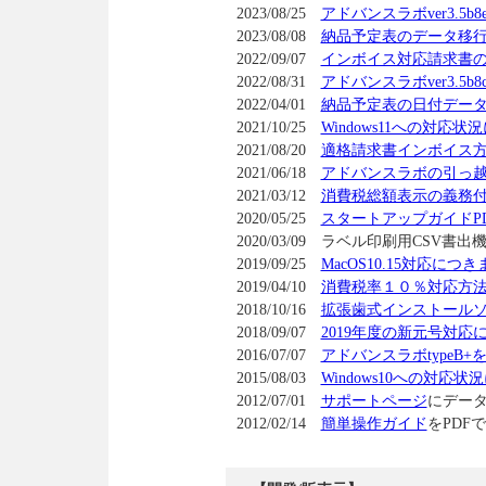
2023/08/25
アドバンスラボver3.5
2023/08/08
納品予定表のデータ移
2022/09/07
インボイス対応請求書の
2022/08/31
アドバンスラボver3.5
2022/04/01
納品予定表の日付デー
2021/10/25
Windows11への対応
2021/08/20
適格請求書インボイス
2021/06/18
アドバンスラボの引っ
2021/03/12
消費税総額表示の義務
2020/05/25
スタートアップガイドP
2020/03/09 ラベル印刷用CSV
2019/09/25
MacOS10.15対応につ
2019/04/10
消費税率１０％対応方
2018/10/16
拡張歯式インストール
2018/09/07
2019年度の新元号対応
2016/07/07
アドバンスラボtypeB
2015/08/03
Windows10への対応
2012/07/01
サポートページ
にデー
2012/02/14
簡単操作ガイド
をPDF