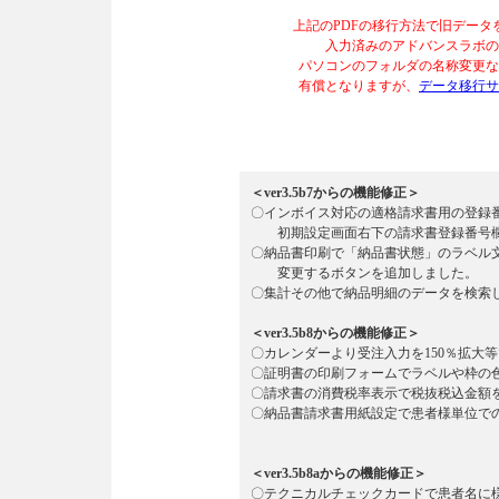
上記のPDFの移行方法で旧デー
入力済みのアドバンスラボの
パソコンのフォルダの名称変更な
有償となりますが、
データ移行サ
＜ver3.5b7からの機能修正＞
〇インボイス対応の適格請求書用の登録
初期設定画面右下の請求書登録番号欄
〇納品書印刷で「納品書状態」のラベル
変更するボタンを追加しました。
〇集計その他で納品明細のデータを検索
＜ver3.5b8からの機能修正＞
〇カレンダーより受注入力を150％拡大
〇証明書の印刷フォームでラベルや枠の
〇請求書の消費税率表示で税抜税込金額
〇納品書請求書用紙設定で患者様単位で
＜ver3.5b8aからの機能修正＞
〇テクニカルチェックカードで患者名に