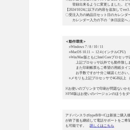
登録出来るように変更しました。どちらか
【2024/10/24に以下の内容を追加してver
〇受注入力の納品日セット日のカレンダ
カレンダー入力の下の「休日設定へ」
＜動作環境＞
○Windows 7 / 8 / 10 / 11
○MacOS 10.11 ～ 12.4 (インテルCPU)
○Win/Mac版ともにIntel Coreプロ
上記プロセッサ以外でも動作致します
また印刷帳票もご希望の用紙タイプが
お手数ですが十分ご確認ください
○メモリも上記プロセッサで4GB以上 
※お使いのプリンタで印刷が問題ないか
※FM版はお使いのバージョンのほうをダ
アドバンスラボtypeB/B+/Cは新規
が終了後も継続して電話サポートをご希
も可能です。
詳しくはこちら