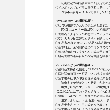
初期設定の納品請求書用紙設定での患
〇インボイスプログラム修正時に発生し
表示不具合をver3.5b8cで修正してい
＜ver3.5b8cからの機能修正＞
〇給与明細書での元号の表記を西暦表記
FM版のユーザー様はFMで令和表記可
〇管理者ログイン時の勤怠バックアップ
〇受注入力で技工製品を選択する際にカ
〇納品書A5横患者単位で納品No非表示
〇基本料金、医院別料金の単価を％での
〇給与明細書の文字ラベルの誤表示を修
〇給与管理の給与台帳の控除額計を社会
＜ver3.5b8eからの機能修正＞
〇歯科技工録作成機能でCAD/CAM冠の
〇医院詳細画面で各医院ごとに請求書備
〇請求書の社印の印影画像を登録出来る
請求書で印影が入った状態で印刷が出来
出力が可能です。（※PDFの出力はOS
【2024/9/27に以下の内容を追加してver3
〇模型ラベルのリスト画面で納品書印刷
追加しました。（医/セ並べ替え）ボ
〇納品予定表で中～日の設定が空欄でもご利
〇請求書領収書の社印の印影登録で社名