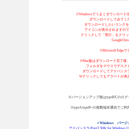
※Windowsでうまくダウンロー
ダウンロードしてみてください。
ダウンロードしたいリンクをク
アイコンが表示されますので、
クリックして「実行」をクリック
GoogleChr
※Microsoft 
※Mac版はダウンロード完了
フォルダをマウスでデスク
ダウンロードしてアドバンス
Wクリックしてもアラートが表示
※バージョンアップ後はtypeB/Cのロ
※typeA/typeB+の複数端末通
＜Windows バージ
アドバンスラボver3.5b9c for Wind