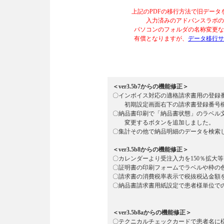
上記のPDFの移行方法で旧デー
入力済みのアドバンスラボの
パソコンのフォルダの名称変更な
有償となりますが、
データ移行サ
＜ver3.5b7からの機能修正＞
〇インボイス対応の適格請求書用の登録
初期設定画面右下の請求書登録番号欄
〇納品書印刷で「納品書状態」のラベル
変更するボタンを追加しました。
〇集計その他で納品明細のデータを検索
＜ver3.5b8からの機能修正＞
〇カレンダーより受注入力を150％拡大
〇証明書の印刷フォームでラベルや枠の
〇請求書の消費税率表示で税抜税込金額
〇納品書請求書用紙設定で患者様単位で
＜ver3.5b8aからの機能修正＞
〇テクニカルチェックカードで患者名に