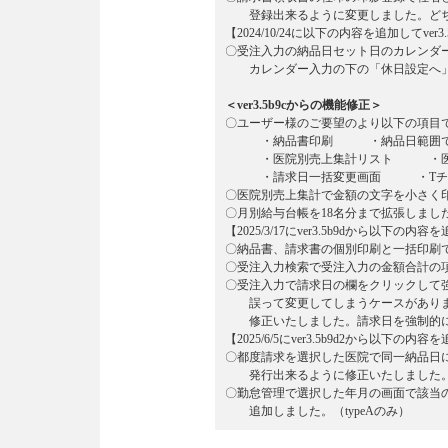
登録出来るように変更しました。どちらか
【2024/10/24に以下の内容を追加してver
〇受注入力の納品日セット日のカレンダ
カレンダー入力の下の「休日設定へ」
＜ver3.5b9cからの機能修正＞
〇ユーザー様のご要望のより以下の項目
・納品書印刷 ・納品日範囲で納
・医院別売上集計リスト ・医
・請求日一括変更画面 ・Tチェ
〇医院別売上集計で金額の文字を小さく
〇月別給与台帳を18名分まで拡張しました。
【2025/3/17にver3.5b9dから以下の
〇納品書、請求書の個別印刷と一括印刷
〇受注入力検索で受注入力の金額合計の
〇受注入力で請求日の欄をクリックして
誤って変更してしまうケースがありま
修正いたしました。請求日を強制的に
【2025/6/5にver3.5b9d2から以下の
〇都度請求を選択した医院で同一納品日
発行出来るように修正いたしました。
〇勤怠管理で選択した年月の画面で該当
追加しました。（typeAのみ）