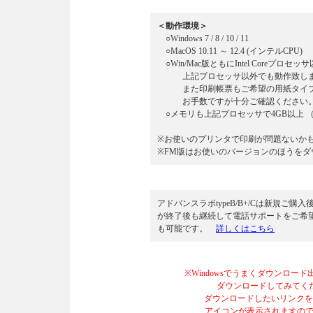
＜動作環境＞
○Windows 7 / 8 / 10 / 11
○MacOS 10.11 ～ 12.4 (インテルCPU)
○Win/Mac版ともにIntel Coreプロ
上記プロセッサ以外でも動作致します
また印刷帳票もご希望の用紙タイプが
お手数ですが十分ご確認ください
○メモリも上記プロセッサで4GB以上 
※お使いのプリンタで印刷が問題ないか
※FM版はお使いのバージョンのほうをダ
アドバンスラボtypeB/B+/Cは新規
が終了後も継続して電話サポートをご希
も可能です。
詳しくはこちら
※Windowsでうまくダウンロー
ダウンロードしてみてください。
ダウンロードしたいリンクをク
アイコンが表示されますので、