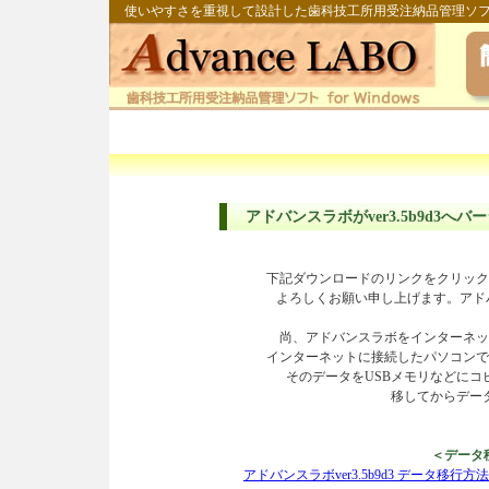
使いやすさを重視して設計した歯科技工所用受注納品管理ソ
アドバンスラボがver3.5b9d3へバ
下記ダウンロードのリンクをクリック
よろしくお願い申し上げます。アドバ
尚、アドバンスラボをインターネッ
インターネットに接続したパソコンで
そのデータをUSBメモリなどに
移してからデー
＜データ
アドバンスラボver3.5b9d3 データ移行方