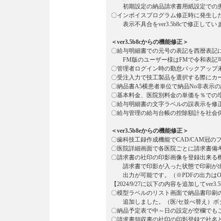
初期設定の納品請求書用紙設定での患
〇インボイスプログラム修正時に発生し
表示不具合をver3.5b8cで修正してい
＜ver3.5b8cからの機能修正＞
〇給与明細書での元号の表記を西暦表記
FM版のユーザー様はFMで令和表記可
〇管理者ログイン時の勤怠バックアップ
〇受注入力で技工製品を選択する際にカ
〇納品書A5横患者単位で納品No非表示
〇基本料金、医院別料金の単価を％での
〇給与明細書の文字ラベルの誤表示を修
〇給与管理の給与台帳の控除額計を社会
＜ver3.5b8eからの機能修正＞
〇歯科技工録作成機能でCAD/CAM冠の
〇医院詳細画面で各医院ごとに請求書備
〇請求書の社印の印影画像を登録出来る
請求書で印影が入った状態で印刷が出来
出力が可能です。（※PDFの出力はOS
【2024/9/27に以下の内容を追加してver3
〇模型ラベルのリスト画面で納品書印刷
追加しました。（医/セ並べ替え）ボ
〇納品予定表で中～日の設定が空欄でもご利
〇請求書領収書の社印の印影登録で社名