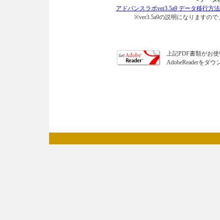
アドバンスラボver3.5a9 データ移行方
※ver3.5a9の説明になりますの
上記PDF書類がお
AdobeReade