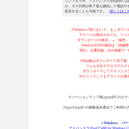
シンプルラボ、アドバンスラボtypeB/
が、９０日間が終了後も継続して電話サ
延長することも可能です。
詳しくはこ
※Windows7等において、もしダ
アラートが表示されても、ウィル
「ダウンロードの表示」→「操作」→
Windows8/10の場合は「詳
「実行」を選択後、次の画面で「O
※Mac版はダウンロード完了
フォルダをマウスでデスク
ダウンロードしてアドバンス
Wクリックしてもアラートが表示
※バージョンアップ後はtypeB/Cのロ
※typeA/typeB+の複数端末通信でご利
＜Windows バ
アドバンスラボver3.5a9d for Wind