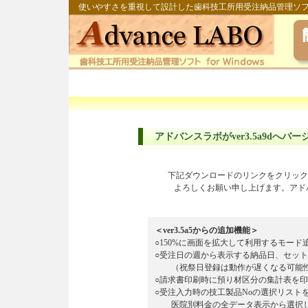
使いやすさを重視して設計した歯科技工所用受注納品管理ソ
アドバンスラボがver3.5a9dへ
下記ダウンロードのリンクをクリック
よろしくお願い申し上げます。アドバ
＜ver3.5a5からの追加機能＞
○150%に画面を拡大して利用するモード追加（
○受注日の週から表示する納品日、セッ
（祝祭日登録は動作が遅くなる可能性
○請求書印刷時に預り材区分の集計表を印刷
○受注入力時の技工製品Noの選択リスト
医院別料金の全データ表示から選択し