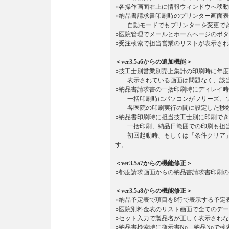
○各操作画面右上に情報ウィンドウへ移
○納品書請求書印刷時のプリンター画面
自動モードでもプリンターを変更でき
○医院管理でメールとホームページのボ
○受注検索で担当営業のリストが表示さ
＜ver3.5a6からの追加機能＞
○技工士別営業別売上集計の印刷時に年
表示されている画面は問題なく、該当
○納品書請求書の一括印刷時にディレイ
一括印刷時にパソコンがフリーズ、ソ
各医院の印刷実行の間に設定した秒数
○納品書印刷時に担当技工士別に印刷で
一括印刷、納品日範囲での印刷も担当
初回起動時、もしくは「条件クリア」
す。
＜ver3.5a7からの機能修正＞
○都度請求画面からの納品書請求書印刷
＜ver3.5a8からの機能修正＞
○納品予定表で項目を8行で表示する予定表を
○医院別料金表のリスト画面で全てのデ
○セット入力で製品名が正しく表示され
○納品書検索時に指示書No、納品Noで