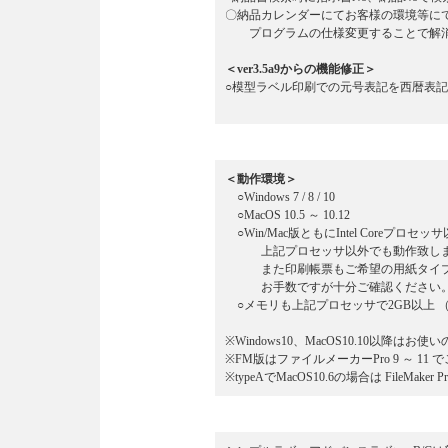
〇納品カレンダーにてお客様の環境等に
プログラムの仕様変更することで解消致し
＜ver3.5a9からの機能修正＞
○模型ラベル印刷での元号表記を西暦表
＜動作環境＞
○Windows 7 / 8 / 10
○MacOS 10.5 ～ 10.12
○Win/Mac版ともにIntel Coreプロ
上記プロセッサ以外でも動作致します
また印刷帳票もご希望の用紙タイプが
お手数ですが十分ご確認ください
○メモリも上記プロセッサで2GB以上 
※Windows10、MacOS10.10以降
※FM版はファイルメーカーPro 9 ～ 1
※typeAでMacOS10.6の場合は FileMake